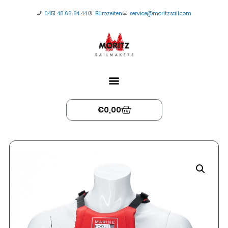
0451 48 66 84 44
Bürozeiten
service@moritzsail.com
€
0,00