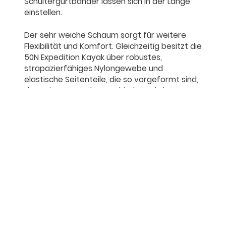
Schultergurtbänder lassen sich in der Länge
einstellen.
Der sehr weiche Schaum sorgt für weitere
Flexibilität und Komfort. Gleichzeitig besitzt die
50N Expedition Kayak über robustes,
strapazierfähiges Nylongewebe und
elastische Seitenteile, die so vorgeformt sind,
dass ein Verrutschen verhindert wird.
Expedition Kayak 50N
Die Paddelweste wird mittels seitlichem
Reißverschluss geschlossen. Sie besitzt
mehrere hilfreiche Eigenschaften, die
nachfolgend nochmals aufgezählt werden:
Tasche auf der Vorderseite mit linkem
und rechtem Reißverschluss
Rückentasche für einen Trinkbeutel